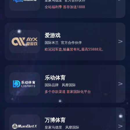
坚持以“专业成就品质、服务铸造竞争力”为理念
关于我们
开云网页版·官方版在线登入口-开云（中国） 自创建以来，一直坚持不
断开发，创新产品，开拓市场，与众多科研单位，高等院校进行紧密合
作并聘请高级工程师作指导。
公司拥有硅钢片自动冲剪线，全自动数控平绕机、箔绕机、环形绕线
机、扁线立绕机、R型绕线机、数控雕刻机、真空压力浸烤机、全自动
铁芯数控氩焊机等先进设备。