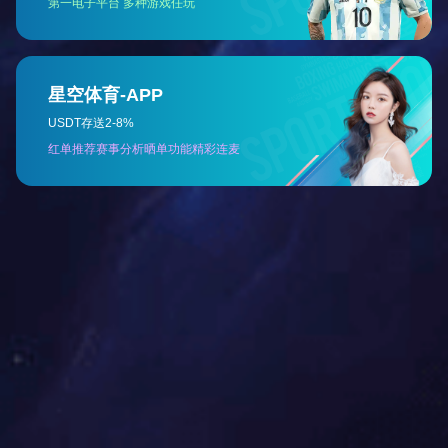
产品类别：
稳压器
产品类别：
稳压器
产品名称：SVC系列三相稳压
产品名称：TND系列单相稳
器
压器