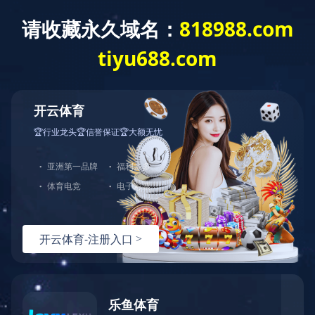
开云网页版·官方版在线登入口
欢迎来到
开云网页版·官方版在线登入口-开云（中国）
的官方网站！
NEWS
开云网页版·官方版在线登入口
热烈祝贺开云网页版·官方版在线登入口-开云（中国）
的官方网站正式开通！