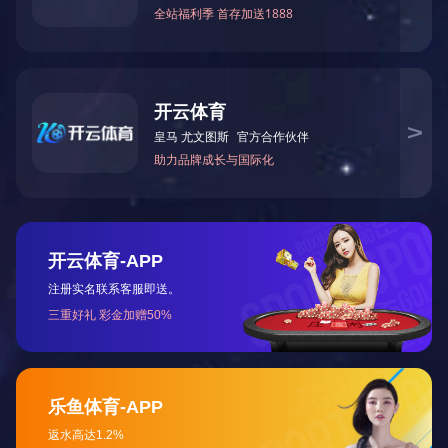
公司简介
荣誉资质
在新的世纪里，兰宇公司坚持以“专
公司秉承“顾客至上、锐意进取”的经
业成就品质、服务铸造竞争力”为理
营理念。我们荣获多项荣誉，我们将
念，致力于新产品、新技术、新工艺
一如既往，努力创造辉煌！
的不断创新和开拓。
查看更多 +
查看更多 +
开云网页版·官方版在线登入
开云网页版·官方版在线登入
口
口-开云（中国）
公司在注重产品开发，研制的同时，
厂址：青岛即墨区小韩村工业园