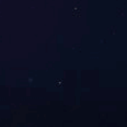
产品类别：
单相变压器
产品类别：
单相变压器
产品名称：BK系列控制变压
产品名称：DK系列控制变压
器（标准型）
器（出口型）
注重产品开发、研制的同时，不断加强质量管理
荣誉资质